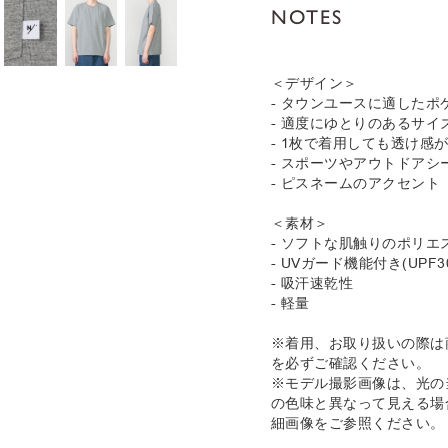
NOTES
＜デザイン＞
- タウンユースに適したポ
- 適度にゆとりのあるサイ
- 1枚で着用しても透け感
- スポーツやアウトドアシ
- ピスネームのアクセント
＜素材＞
- ソフトな肌触りのポリエ
- UVガード機能付き(UPF
- 吸汗速乾性
- 軽量
※着用、お取り扱いの際は
を必ずご確認ください。
※モデル撮影画像は、光の
の色味と異なって見える場
細画像をご参照ください。