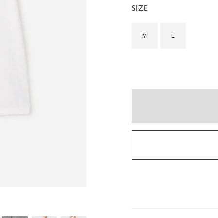
SIZE
M
L