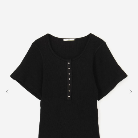
知る
買う
出かける
READ
SHOP
VISIT