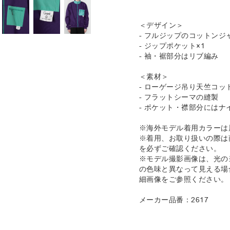
＜デザイン＞
- フルジップのコットンジ
- ジップポケット×1
- 袖・裾部分はリブ編み
＜素材＞
- ローゲージ吊り天竺コッ
- フラットシーマの縫製
- ポケット・襟部分にはナ
※海外モデル着用カラーは
※着用、お取り扱いの際は
を必ずご確認ください。
※モデル撮影画像は、光の
の色味と異なって見える場
細画像をご参照ください。
メーカー品番：2617