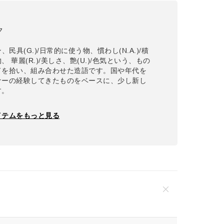
ク
ン、民具(G.)/日常的に使う物、慣わし(N.A.)/積
 華麗(R.)/美しさ、艶(U.)/色気という、もの
ドを拾い、組み合わせた造語です。国や年代を
ナーの経験してきたものをベースに、少し新し
す。
イテムをもっと見る