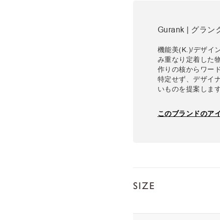
Gurank | グラン
機能美(K.)/デザイ
み重なり定着した物、
作りの核からワー
特定せず、デザイ
いものを提案しま
このブランドのア
SIZE