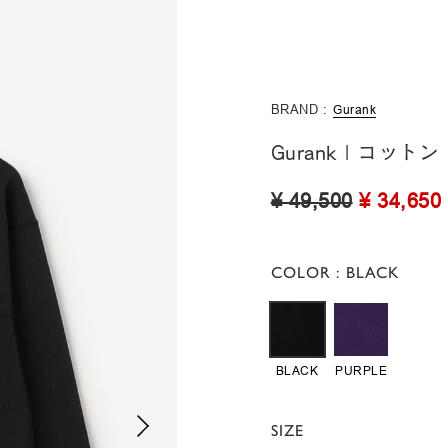
BRAND :
Gurank
Gurank | コッ
¥ 49,500
¥ 34,650
COLOR
: BLACK
BLACK
PURPLE
SIZE