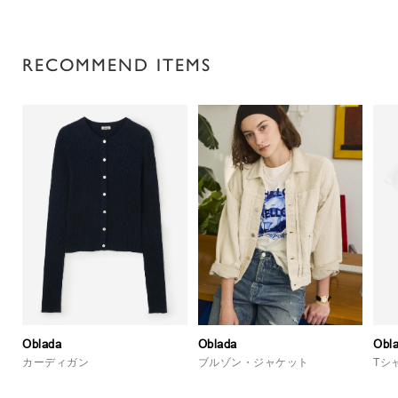
RECOMMEND ITEMS
Oblada
Oblada
Obl
カーディガン
ブルゾン・ジャケット
Tシ