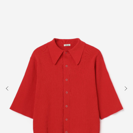
知る
買う
出かける
READ
SHOP
VISIT