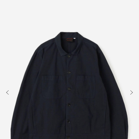
知る
買う
出かける
READ
SHOP
VISIT