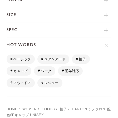
SIZE
SPEC
HOT WORDS
# ベーシック
# スタンダード
# 帽子
# キャップ
# ワーク
# 通年対応
# アウトドア
# レジャー
HOME
/
WOMEN
/
GOODS
/
帽子
/
DANTON
チノクロス 配
色6Pキャップ UNISEX