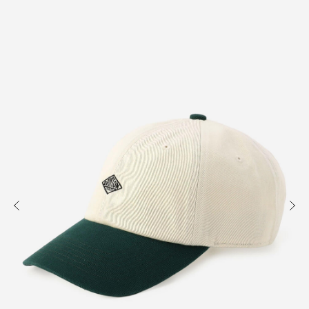
知る
買う
出かける
READ
SHOP
VISIT