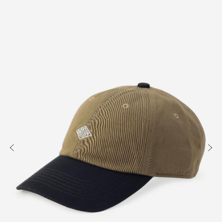
知る
買う
出かける
READ
SHOP
VISIT