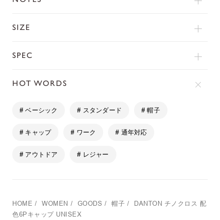
SIZE
SPEC
HOT WORDS
# ベーシック
# スタンダード
# 帽子
# キャップ
# ワーク
# 通年対応
# アウトドア
# レジャー
HOME
/
WOMEN
/
GOODS
/
帽子
/
DANTON
チノクロス 配
色6Pキャップ UNISEX