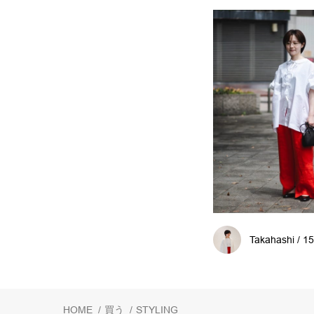
Takahashi / 1
HOME
/
買う
/
STYLING