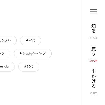
知る
READ
 サンダル
# 20代
買う
ンツ
# ショルダーバッグ
SHOP
eunoia
# 30代
出かける
VISIT