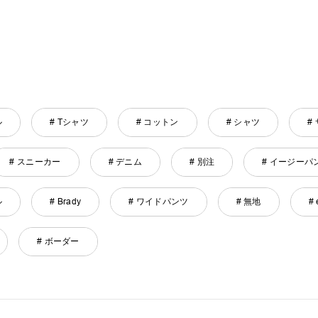
ル
# Tシャツ
# コットン
# シャツ
#
# スニーカー
# デニム
# 別注
# イージーパ
ル
# Brady
# ワイドパンツ
# 無地
# 
# ボーダー