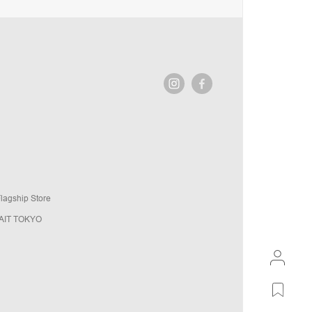
agship Store
AIT TOKYO