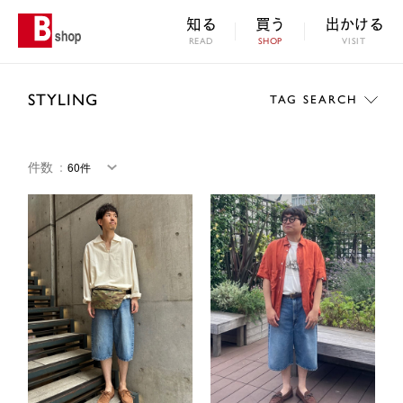
知る
買う
出かける
READ
SHOP
VISIT
STYLING
TAG SEARCH
件数
：