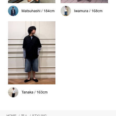
Matsuhashi / 184cm
Iwamura / 168cm
Tanaka / 163cm
HOME
/
買う
/
STYLING