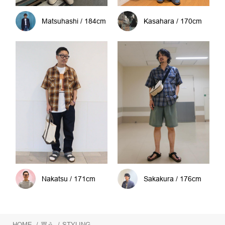
Matsuhashi / 184cm
Kasahara / 170cm
Nakatsu / 171cm
Sakakura / 176cm
HOME
/
買う
/
STYLING