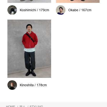
Koshimichi / 179cm
Okabe / 167cm
Kinoshita / 178cm
HOME
/
買う
/
STYLING