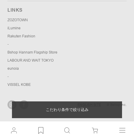
LINKS
ZOZOTOWN
iLumine
Rakuten Fashion
-
Bshop Hannam Flagship Store
LABOUR AND WAIT TOKYO
eunoia
-
VISSEL KOBE
ENGLISH SITE
© Bshop Inc.
こだわり条件で絞り込み