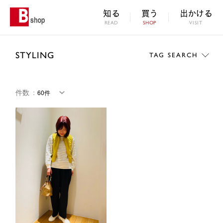
知る
買う
出かける
READ
SHOP
VISIT
STYLING
TAG SEARCH
件数
：