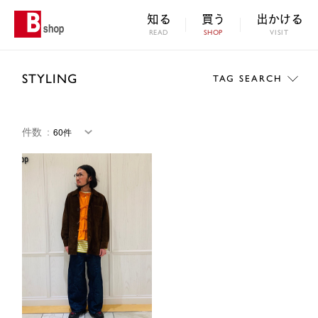
知る
買う
出かける
READ
SHOP
VISIT
STYLING
TAG SEARCH
件数
：