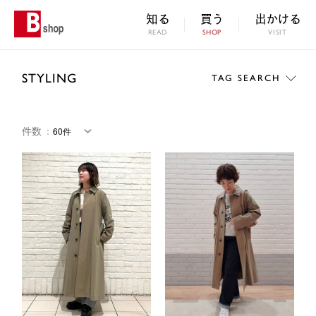
知る
買う
出かける
READ
SHOP
VISIT
STYLING
TAG SEARCH
件数
：