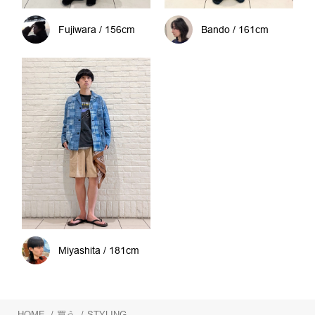
Fujiwara / 156cm
Bando / 161cm
Miyashita / 181cm
HOME
/
買う
/
STYLING