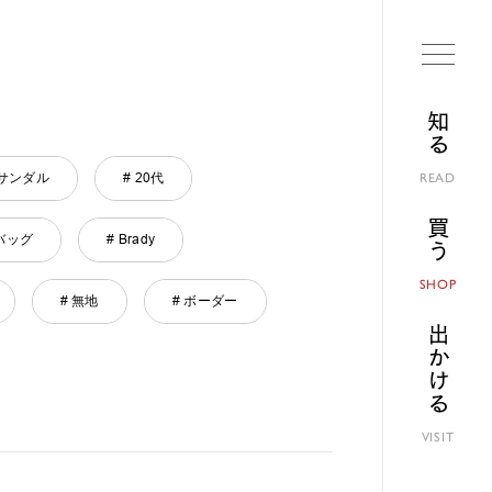
知る
 サンダル
# 20代
READ
買う
バッグ
# Brady
SHOP
# 無地
# ボーダー
出かける
VISIT