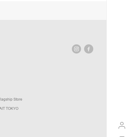
agship Store
AIT TOKYO