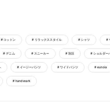
# コットン
# リラックススタイル
# シャツ
#
# デニム
# スニーカー
# 別注
# ショルダー
ル
# イージーパンツ
# ワイドパンツ
# eunoia
# handveark