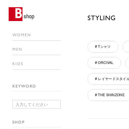
STYLING
WOMEN
# Tシャツ
MEN
# ORCIVAL
KIDS
# レイヤードスタイ
KEYWORD
# THE SHINZONE
SHOP