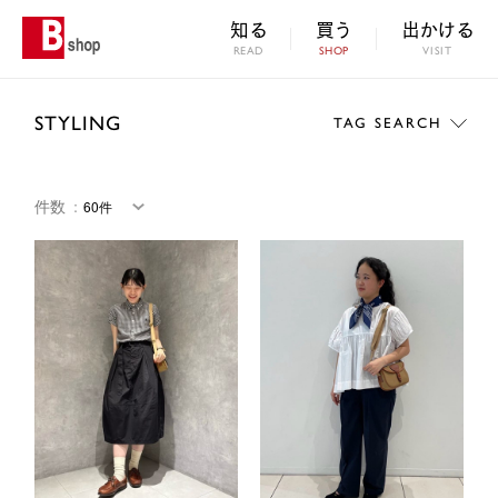
知る
買う
出かける
READ
SHOP
VISIT
STYLING
TAG SEARCH
件数
：