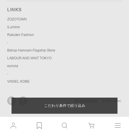
LINKS
ZOZOTOWN
iLumine
Rakuten Fashion
-
Bshop Hannam Flagship Store
LABOUR AND WAIT TOKYO
eunoia
-
VISSEL KOBE
ENGLISH SITE
© Bshop Inc.
こだわり条件で絞り込み