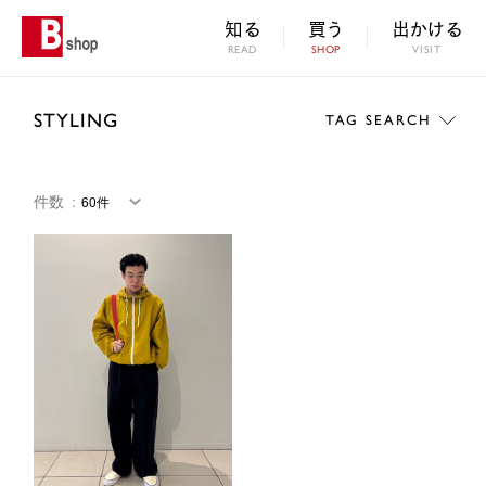
知る
買う
出かける
READ
SHOP
VISIT
STYLING
TAG SEARCH
件数
：