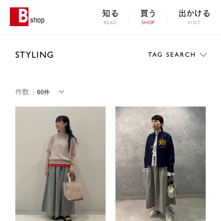
知る
買う
出かける
READ
SHOP
VISIT
STYLING
TAG SEARCH
件数
：