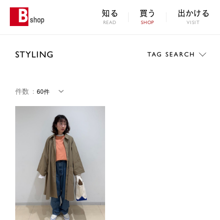
知る
買う
出かける
READ
SHOP
VISIT
STYLING
TAG SEARCH
件数
：