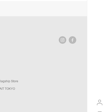
agship Store
AIT TOKYO