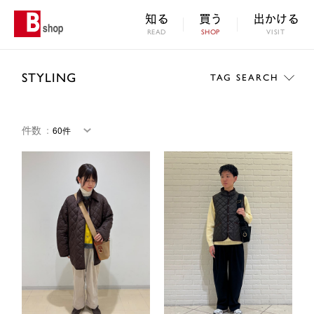
知る
買う
出かける
READ
SHOP
VISIT
STYLING
TAG SEARCH
件数
：