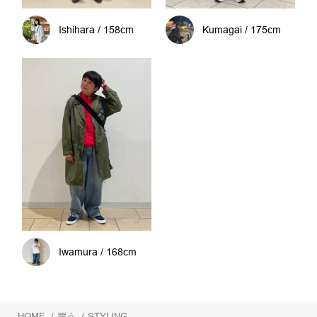
Ishihara / 158cm
Kumagai / 175cm
Iwamura / 168cm
HOME
/
買う
/
STYLING