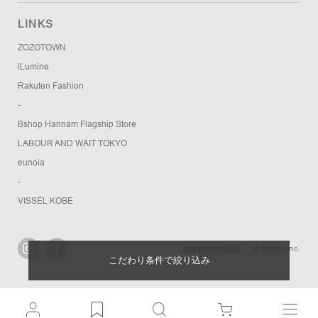
LINKS
ZOZOTOWN
iLumine
Rakuten Fashion
-
Bshop Hannam Flagship Store
LABOUR AND WAIT TOKYO
eunoia
-
VISSEL KOBE
ENGLISH SITE
© Bshop Inc.
こだわり条件で絞り込み