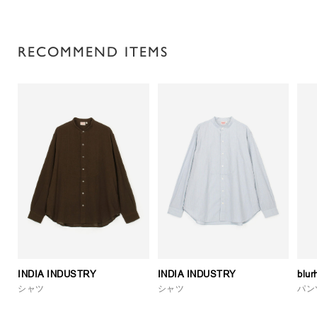
RECOMMEND ITEMS
INDIA INDUSTRY
INDIA INDUSTRY
blu
シャツ
シャツ
パン