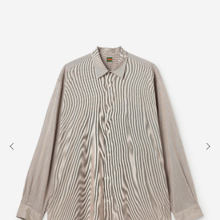
知る
買う
出かける
READ
SHOP
VISIT