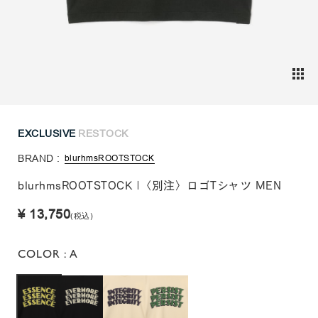
EXCLUSIVE
RESTOCK
BRAND :
blurhmsROOTSTOCK
blurhmsROOTSTOCK |〈別注〉ロゴTシャツ MEN
¥ 13,750
(税込)
COLOR
: A