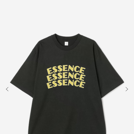
知る
買う
出かける
READ
SHOP
VISIT