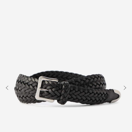
知る
買う
出かける
READ
SHOP
VISIT