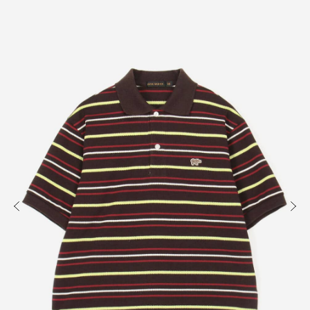
知る
買う
出かける
READ
SHOP
VISIT