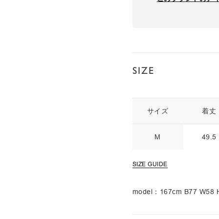
SIZE
サイズ
着丈
M
49.5
SIZE GUIDE
model：167cm B77 W5