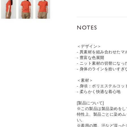
NOTES
＜デザイン＞
- 異素材を組み合わせたマ
- 豊富な色展開
- ニット素材の切替になっ
- 身体のラインを拾いす
＜素材＞
- 身頃：ポリエステルコッ
- 柔らかく快適な着心地
[製品について]
※この製品は製品染めをし
特性上、製品ごとに染めム
い。
※着用の際、汗など湿った