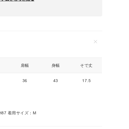
肩幅
身幅
そで丈
36
43
17.5
8 H87 着用サイズ：M