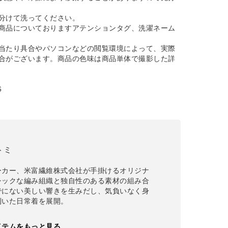
分けて洗ってください。
商品についておりますアテンションタグ、洗濯ネーム
当たり具合やパソコンなどの閲覧環境によって、実際
合がございます。商品の色味は商品単体で撮影した詳
6
ネトミ
ーカー、米富繊維株式会社が手掛けるオリジナ
シックな編み組織と独自性のある素材の組み合
でにない美しい響きを生みだし、気負いなく身
利いた日常着を展開。
イテムをもっと見る