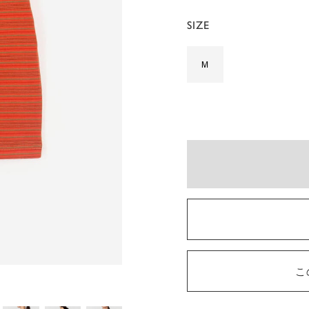
SIZE
M
こ