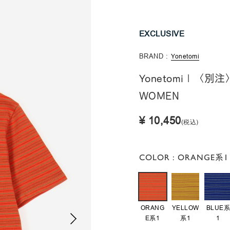
EXCLUSIVE
BRAND :
Yonetomi
Yonetomi | 
WOMEN
¥ 10,450
(税込)
COLOR
: ORANGE系1
ORANG
YELLOW
BLUE
E系1
系1
1