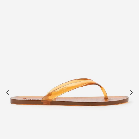
知る
買う
出かける
READ
SHOP
VISIT