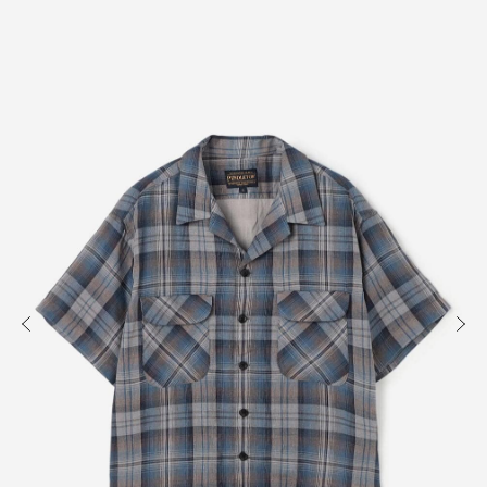
知る
買う
出かける
READ
SHOP
VISIT