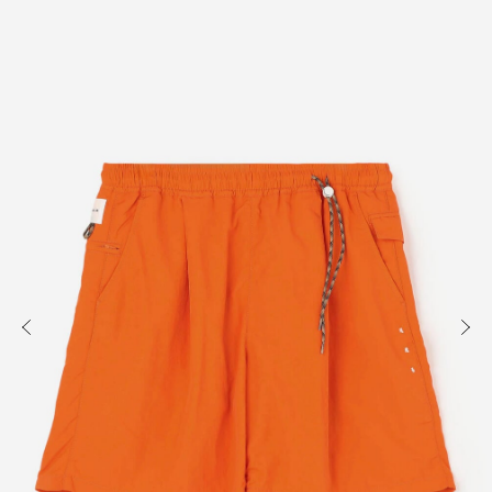
知る
買う
出かける
READ
SHOP
VISIT