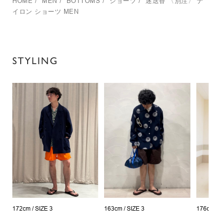
HOME
/
MEN
/
BOTTOMS
/
ショーツ
/
迷迭香
〈別注〉 ナ
イロン ショーツ MEN
STYLING
172cm /
SIZE 3
163cm /
SIZE 3
176cm /