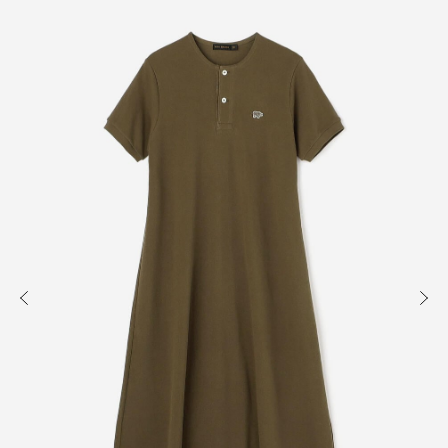
知る
買う
出かける
READ
SHOP
VISIT