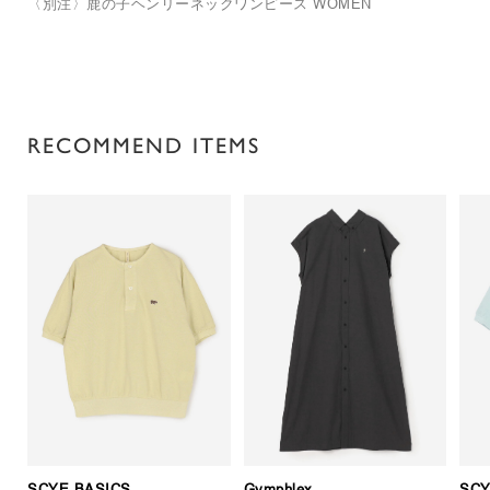
〈別注〉鹿の子ヘンリーネックワンピース WOMEN
RECOMMEND ITEMS
SCYE BASICS
Gymphlex
SCY