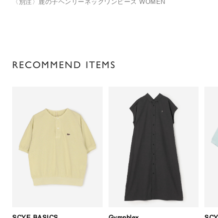
〈別注〉鹿の子ヘンリーネックワンピース WOMEN
RECOMMEND ITEMS
SCYE BASICS
Gymphlex
SCY