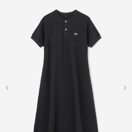
知る
買う
出かける
READ
SHOP
VISIT