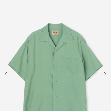
知る
買う
出かける
READ
SHOP
VISIT