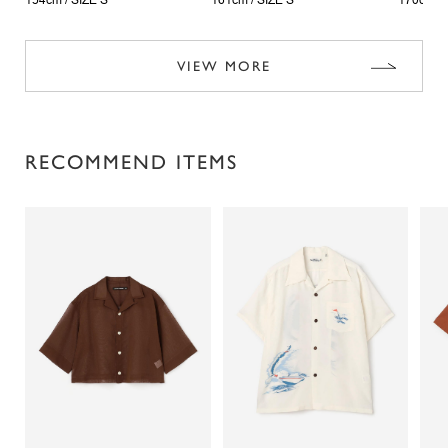
154cm /
SIZE S
161cm /
SIZE S
170cm /
VIEW MORE
RECOMMEND ITEMS