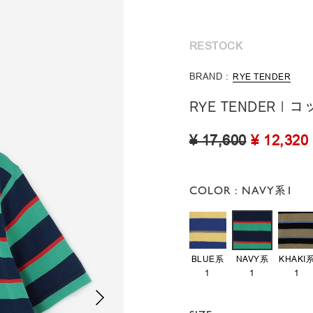
RESTOCK
BRAND :
RYE TENDER
RYE TENDER 
¥ 17,600
¥ 12,320
COLOR
: NAVY系1
BLUE系
NAVY系
KHAKI
1
1
1