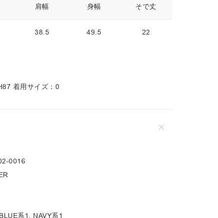
肩幅
身幅
そで丈
38.5
49.5
22
8 H87 着用サイズ：0
02-0016
ER
 BLUE系1, NAVY系1