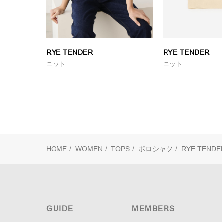
RYE TENDER
RYE TENDER
ニット
ニット
HOME
/
WOMEN
/
TOPS
/
ポロシャツ
/
RYE TEND
GUIDE
MEMBERS