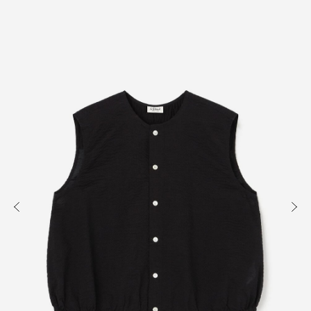
知る
買う
出かける
READ
SHOP
VISIT