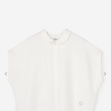
知る
買う
出かける
READ
SHOP
VISIT