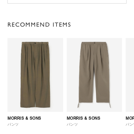
RECOMMEND ITEMS
MORRIS & SONS
MORRIS & SONS
MOR
パンツ
パンツ
パン