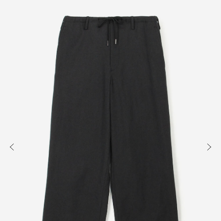
知る
買う
出かける
READ
SHOP
VISIT