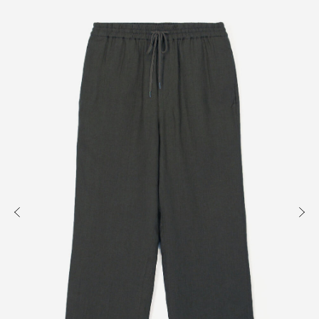
知る
買う
出かける
READ
SHOP
VISIT