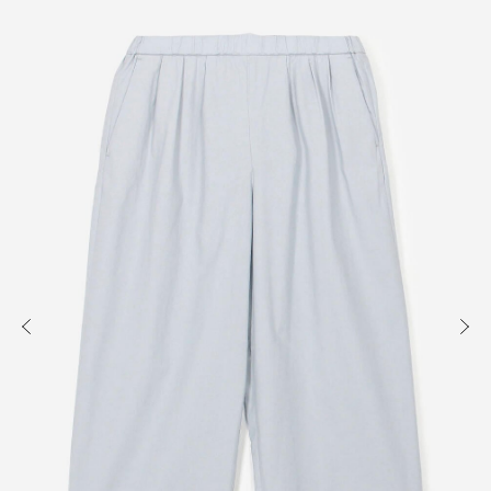
知る
買う
出かける
READ
SHOP
VISIT