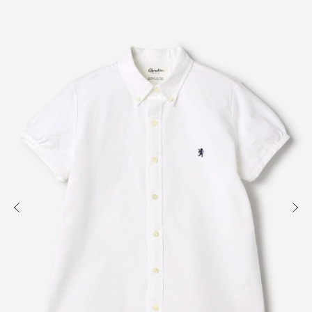
知る
買う
出かける
READ
SHOP
VISIT