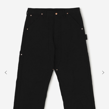
知る
買う
出かける
READ
SHOP
VISIT