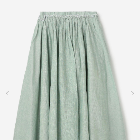
知る
買う
出かける
READ
SHOP
VISIT