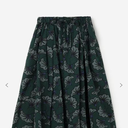
知る
買う
出かける
READ
SHOP
VISIT