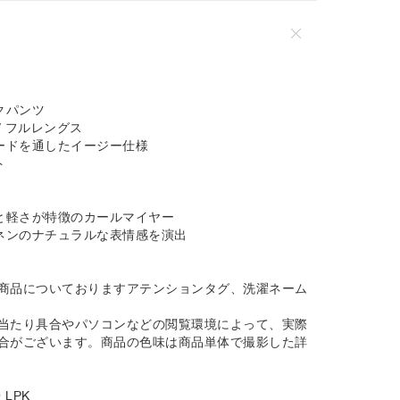
クパンツ
/ フルレングス
コードを通したイージー仕様
ト
感と軽さが特徴のカールマイヤー
リネンのナチュラルな表情感を演出
商品についておりますアテンションタグ、洗濯ネーム
当たり具合やパソコンなどの閲覧環境によって、実際
合がございます。商品の色味は商品単体で撮影した詳
 LPK