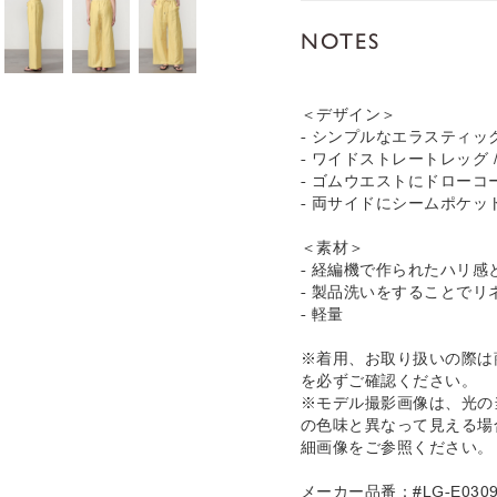
NOTES
＜デザイン＞
- シンプルなエラスティッ
- ワイドストレートレッグ 
- ゴムウエストにドロー
- 両サイドにシームポケッ
＜素材＞
- 経編機で作られたハリ
- 製品洗いをすることで
- 軽量
※着用、お取り扱いの際は
を必ずご確認ください。
※モデル撮影画像は、光の
の色味と異なって見える場
細画像をご参照ください。
メーカー品番：#LG-E0309