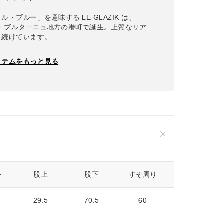
・ブルー」を意味する LE GLAZIK は、
ス・ブルターニュ地方の港町で誕生。上質なリア
し続けています。
イテムをもっと見る
ト
股上
股下
すそ周り
もも周り
2
29.5
70.5
60
69