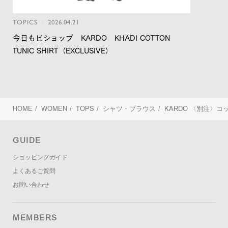
TOPICS
2026.04.21
今日もビショップ KARDO KHADI COTTON
TUNIC SHIRT（EXCLUSIVE）
HOME
/
WOMEN
/
TOPS
/
シャツ・ブラウス
/
KARDO
〈別注〉コッ
GUIDE
ショッピングガイド
よくあるご質問
お問い合わせ
MEMBERS