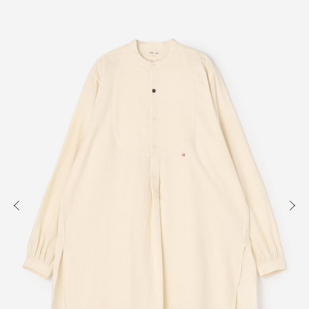
知る
買う
出かける
READ
SHOP
VISIT