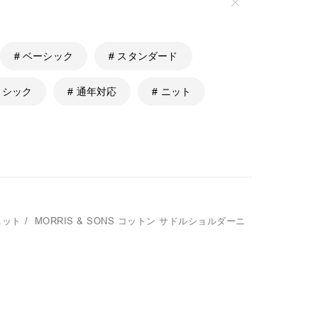
# ベーシック
# スタンダード
ラシック
# 通年対応
# ニット
ニット
/
MORRIS & SONS
コットン サドルショルダーニ