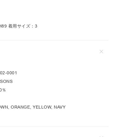
2 H89 着用サイズ：3
02-0001
 SONS
0％
OWN, ORANGE, YELLOW, NAVY