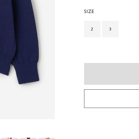
SIZE
2
3