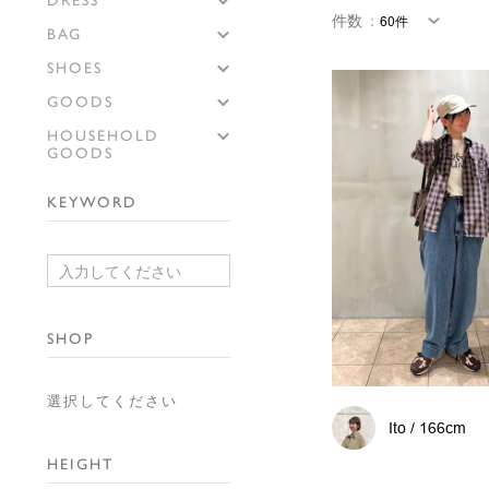
DRESS
件数
：
BAG
SHOES
GOODS
HOUSEHOLD
GOODS
KEYWORD
SHOP
選択してください
Ito / 166cm
HEIGHT