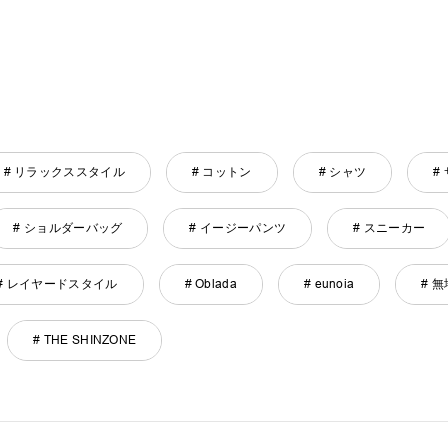
# リラックススタイル
# コットン
# シャツ
#
# ショルダーバッグ
# イージーパンツ
# スニーカー
# レイヤードスタイル
# Oblada
# eunoia
# 無
# THE SHINZONE