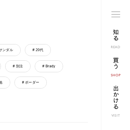
知る
READ
 サンダル
# 20代
買う
# 別注
# Brady
SHOP
地
# ボーダー
出かける
VISIT