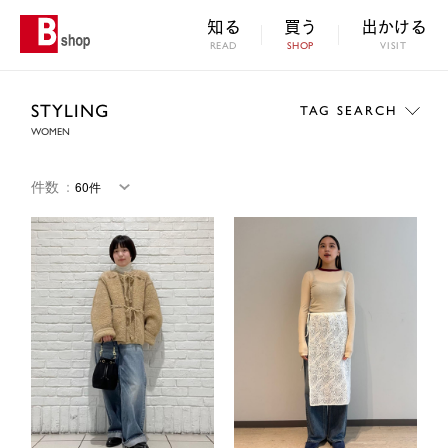
知る
買う
出かける
READ
SHOP
VISIT
STYLING
TAG SEARCH
WOMEN
件数
：